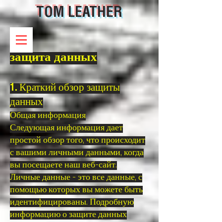
TOM LEATHER
защита данных
1. Краткий обзор защиты
данных
Общая информация
Следующая информация дает
простой обзор того, что происходит
с вашими личными данными, когда
вы посещаете наш веб-сайт.
Личные данные - это все данные, с
помощью которых вы можете быть
идентифицированы. Подробную
информацию о защите данных