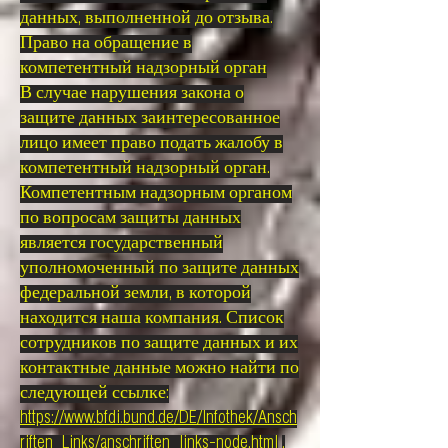
данных, выполненной до отзыва.
Право на обращение в
компетентный надзорный орган
В случае нарушения закона о
защите данных заинтересованное
лицо имеет право подать жалобу в
компетентный надзорный орган.
Компетентным надзорным органом
по вопросам защиты данных
является государственный
уполномоченный по защите данных
федеральной земли, в которой
находится наша компания. Список
сотрудников по защите данных и их
контактные данные можно найти по
следующей ссылке:
https://www.bfdi.bund.de/DE/Infothek/Ansch
riften_Links/anschriften_links-node.html
.