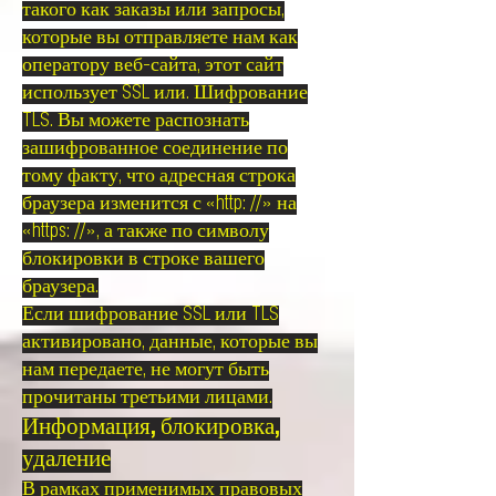
такого как заказы или запросы,
которые вы отправляете нам как
оператору веб-сайта, этот сайт
использует SSL или. Шифрование
TLS. Вы можете распознать
зашифрованное соединение по
тому факту, что адресная строка
браузера изменится с «http: //» на
«https: //», а также по символу
блокировки в строке вашего
браузера.
Если шифрование SSL или TLS
активировано, данные, которые вы
нам передаете, не могут быть
прочитаны третьими лицами.
Информация, блокировка,
удаление
В рамках применимых правовых