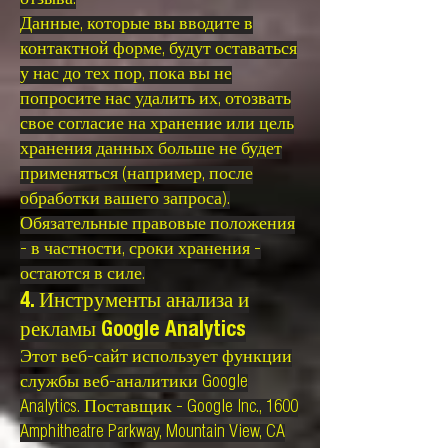
отзыва.
Данные, которые вы вводите в
контактной форме, будут оставаться
у нас до тех пор, пока вы не
попросите нас удалить их, отозвать
свое согласие на хранение или цель
хранения данных больше не будет
применяться (например, после
обработки вашего запроса).
Обязательные правовые положения
- в частности, сроки хранения -
остаются в силе.
4. Инструменты анализа и
рекламы Google Analytics
Этот веб-сайт использует функции
службы веб-аналитики Google
Analytics. Поставщик - Google Inc., 1600
Amphitheatre Parkway, Mountain View, CA