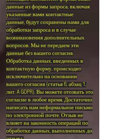
данные из формы запроса, включая
указанные вами контактные
данные, будут сохранены нами для
обработки запроса и в случае
возникновения дополнительных
вопросов. Мы не передаем эти
данные без вашего согласия.
Обработка данных, введенных в
контактную форму, происходит
исключительно на основании
вашего согласия (статья 6, абзац 1,
лит. A GDPR). Вы можете отозвать это
согласие в любое время. Достаточно
написать нам неформальное письмо
по электронной почте. Отзыв не
влияет на законность операций по
обработке данных, выполненных до