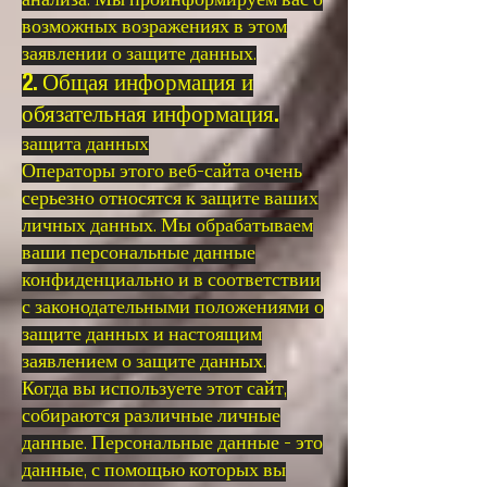
анализа. Мы проинформируем вас о
возможных возражениях в этом
заявлении о защите данных.
2. Общая информация и
обязательная информация.
защита данных
Операторы этого веб-сайта очень
серьезно относятся к защите ваших
личных данных. Мы обрабатываем
ваши персональные данные
конфиденциально и в соответствии
с законодательными положениями о
защите данных и настоящим
заявлением о защите данных.
Когда вы используете этот сайт,
собираются различные личные
данные. Персональные данные - это
данные, с помощью которых вы