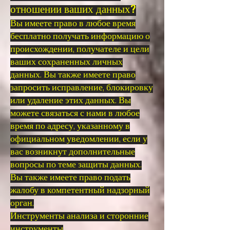
отношении ваших данных?
Вы имеете право в любое время
бесплатно получать информацию о
происхождении, получателе и цели
ваших сохраненных личных
данных. Вы также имеете право
запросить исправление, блокировку
или удаление этих данных. Вы
можете связаться с нами в любое
время по адресу, указанному в
официальном уведомлении, если у
вас возникнут дополнительные
вопросы по теме защиты данных.
Вы также имеете право подать
жалобу в компетентный надзорный
орган.
Инструменты анализа и сторонние
инструменты