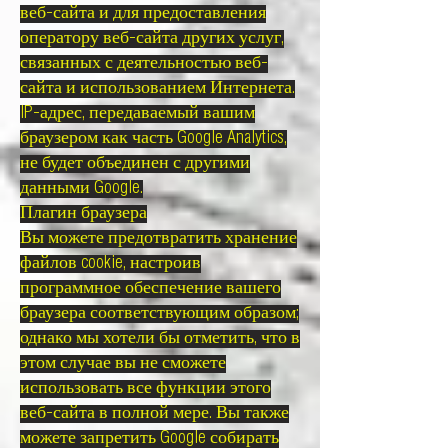
веб-сайта и для предоставления
оператору веб-сайта других услуг,
связанных с деятельностью веб-
сайта и использованием Интернета.
IP-адрес, передаваемый вашим
браузером как часть Google Analytics,
не будет объединен с другими
данными Google.
Плагин браузера
Вы можете предотвратить хранение
файлов cookie, настроив
программное обеспечение вашего
браузера соответствующим образом;
однако мы хотели бы отметить, что в
этом случае вы не сможете
использовать все функции этого
веб-сайта в полной мере. Вы также
можете запретить Google собирать