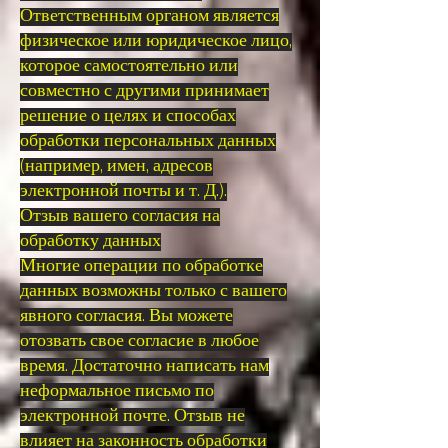
Ответственным органом является
физическое или юридическое лицо,
которое самостоятельно или
совместно с другими принимает
решение о целях и способах
обработки персональных данных
(например, имен, адресов
электронной почты и т. Д.).
Отзыв вашего согласия на
обработку данных
Многие операции по обработке
данных возможны только с вашего
явного согласия. Вы можете
отозвать свое согласие в любое
время. Достаточно написать нам
неформальное письмо по
электронной почте. Отзыв не
влияет на законность обработки