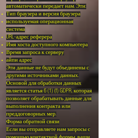
автоматически передает нам. Эти:
Тип браузера и версия браузера
используемая операционная
система
URL-адрес реферера
Имя хоста доступного компьютера
Время запроса к серверу
айпи адрес
Эти данные не будут объединены с
другими источниками данных.
Основой для обработки данных
является статья 6 (1) (f) GDPR, которая
позволяет обрабатывать данные для
выполнения контракта или
преддоговорных мер.
Форма обратной связи
Если вы отправляете нам запросы с
помощью контактной формы, ваши