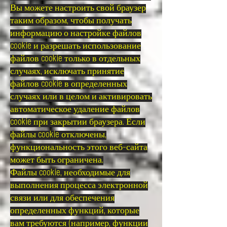
Вы можете настроить свой браузер
таким образом, чтобы получать
информацию о настройке файлов
cookie и разрешать использование
файлов cookie только в отдельных
случаях, исключать принятие
файлов cookie в определенных
случаях или в целом и активировать
автоматическое удаление файлов
cookie при закрытии браузера. Если
файлы cookie отключены,
функциональность этого веб-сайта
может быть ограничена.
Файлы cookie, необходимые для
выполнения процесса электронной
связи или для обеспечения
определенных функций, которые
вам требуются (например, функции