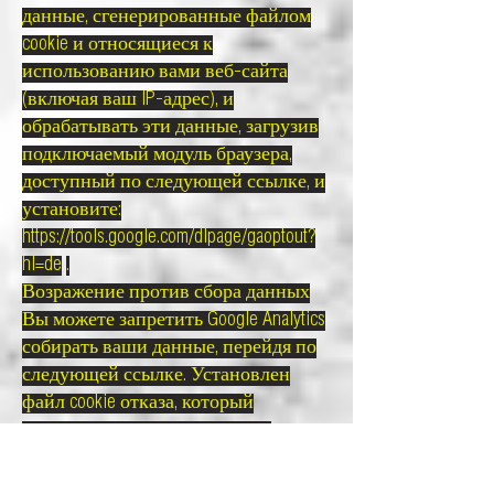
данные, сгенерированные файлом
cookie и относящиеся к
использованию вами веб-сайта
(включая ваш IP-адрес), и
обрабатывать эти данные, загрузив
подключаемый модуль браузера,
доступный по следующей ссылке, и
установите:
https://tools.google.com/dlpage/gaoptout?
hl=de
.
Возражение против сбора данных
Вы можете запретить Google Analytics
собирать ваши данные, перейдя по
следующей ссылке. Установлен
файл cookie отказа, который
предотвращает запись ваших
данных при будущих посещениях
этого веб-сайта:
Деактивировать