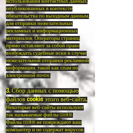
использования контактных данных,
опубликованных в контексте
обязательства по выходным данным,
для отправки нежелательных
рекламных и информационных
материалов. Операторы страниц
прямо оставляют за собой право
возбуждать судебные иски в случае
нежелательной отправки рекламной
информации, такой как спам по
электронной почте.
3. Сбор данных с помощью
файлов cookie этого веб-сайта.
Некоторые веб-сайты используют
так называемые файлы cookie.
Файлы cookie не повреждают ваш
компьютер и не содержат вирусов.