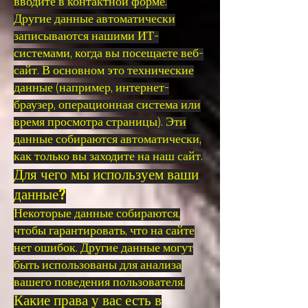
вводите в контактной форме.
Другие данные автоматически
записываются нашими ИТ-
системами, когда вы посещаете веб-
сайт. В основном это технические
данные (например, интернет-
браузер, операционная система или
время просмотра страницы). Эти
данные собираются автоматически,
как только вы заходите на наш сайт.
Для чего мы используем ваши
данные?
Некоторые данные собираются,
чтобы гарантировать, что на сайте
нет ошибок. Другие данные могут
быть использованы для анализа
вашего поведения пользователя.
Какие права у вас есть в