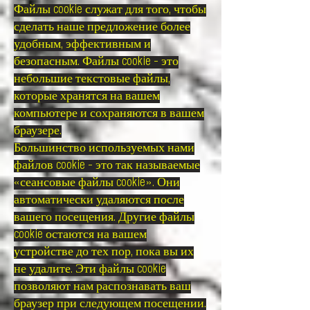
Файлы cookie служат для того, чтобы
сделать наше предложение более
удобным, эффективным и
безопасным. Файлы cookie - это
небольшие текстовые файлы,
которые хранятся на вашем
компьютере и сохраняются в вашем
браузере.
Большинство используемых нами
файлов cookie - это так называемые
«сеансовые файлы cookie». Они
автоматически удаляются после
вашего посещения. Другие файлы
cookie остаются на вашем
устройстве до тех пор, пока вы их
не удалите. Эти файлы cookie
позволяют нам распознавать ваш
браузер при следующем посещении.