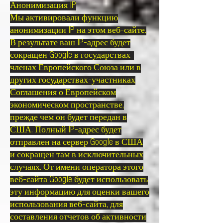
Анонимизация IP
Мы активировали функцию
анонимизации IP на этом веб-сайте.
В результате ваш IP-адрес будет
сокращен Google в государствах-
членах Европейского Союза или в
других государствах-участниках
Соглашения о Европейском
экономическом пространстве,
прежде чем он будет передан в
США. Полный IP-адрес будет
отправлен на сервер Google в США
и сокращен там в исключительных
случаях. От имени оператора этого
веб-сайта Google будет использовать
эту информацию для оценки вашего
использования веб-сайта, для
составления отчетов об активности