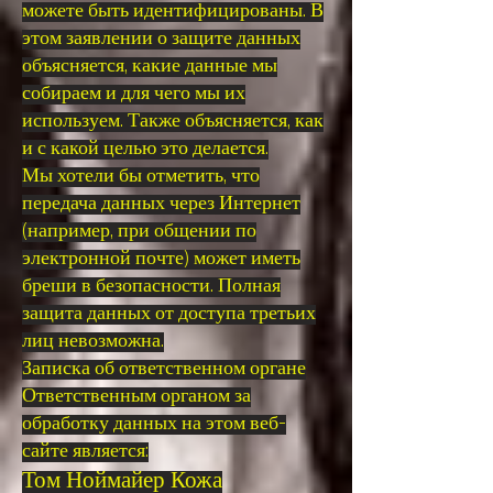
можете быть идентифицированы. В
этом заявлении о защите данных
объясняется, какие данные мы
собираем и для чего мы их
используем. Также объясняется, как
и с какой целью это делается.
Мы хотели бы отметить, что
передача данных через Интернет
(например, при общении по
электронной почте) может иметь
бреши в безопасности. Полная
защита данных от доступа третьих
лиц невозможна.
Записка об ответственном органе
Ответственным органом за
обработку данных на этом веб-
сайте является:
Том Ноймайер Кожа