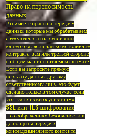
Право на переносимость
данных
Вы имеете право на передачу
данных, которые мы обрабатываем
автоматически на основании
вашего согласия или во исполнение
контракта, вам или третьей стороне
в общем машиночитаемом формате.
Если вы запросите прямую
передачу данных другому
ответственному лицу, это будет
сделано только в том случае, если
это технически осуществимо.
SSL или TLS шифрование
По соображениям безопасности и
для защиты передачи
конфиденциального контента,