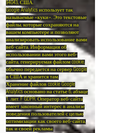
94043, США.
Google Analytics использует так
называемые «куки». Это текстовые
файлы, которые сохраняются на
вашем компьютере и позволяют
анализировать использование вами
веб-сайта. Информация об
использовании вами этого веб-
сайта, генерируемая файлом cookie,
обычно передается на сервер Google
в США и хранится там.
Хранение файлов cookie Google
Analytics основано на статье 6, абзаце
1, лит. F GDPR. Оператор веб-сайта
имеет законный интерес в анализе
поведения пользователей с целью
оптимизации как своего веб-сайта,
так и своей рекламы.