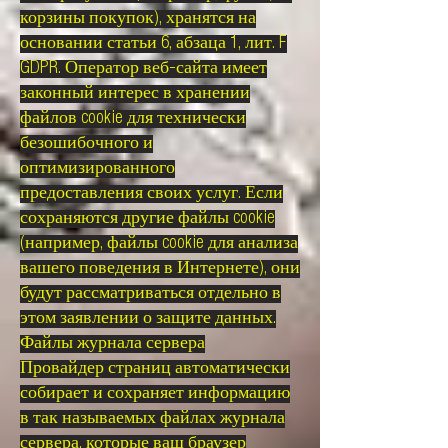
корзины покупок), хранятся на
основании статьи 6, абзаца 1, лит. F
GDPR. Оператор веб-сайта имеет
законный интерес в хранении
файлов cookie для технически
безошибочного и
оптимизированного
предоставления своих услуг. Если
сохраняются другие файлы cookie
(например, файлы cookie для анализа
вашего поведения в Интернете), они
будут рассматриваться отдельно в
этом заявлении о защите данных.
Файлы журнала сервера
Провайдер страниц автоматически
собирает и сохраняет информацию
в так называемых файлах журнала
сервера, которые ваш браузер